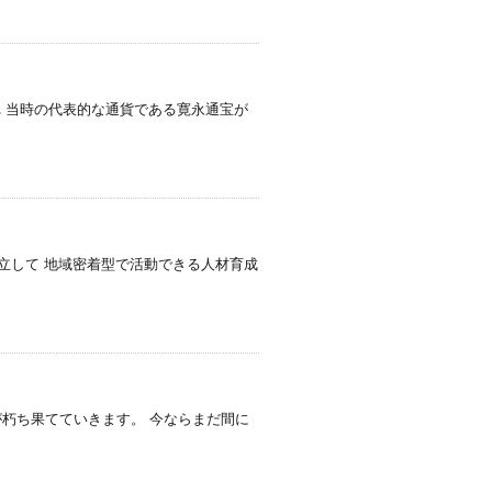
れ 当時の代表的な通貨である寛永通宝が
立して 地域密着型で活動できる人材育成
が朽ち果てていきます。 今ならまだ間に