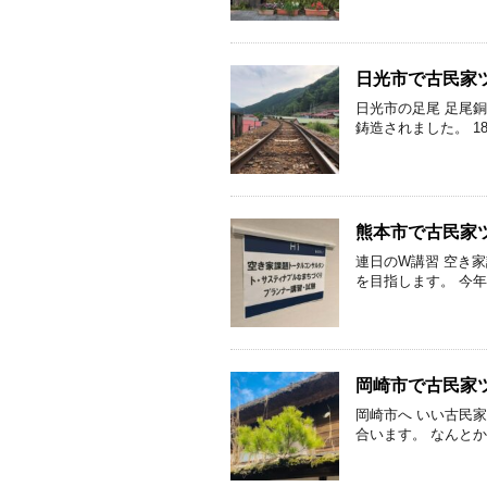
日光市で古民家
日光市の足尾 足尾銅
鋳造されました。 18
熊本市で古民家
連日のW講習 空き
を目指します。 今
岡崎市で古民家
岡崎市へ いい古民
合います。 なんとか