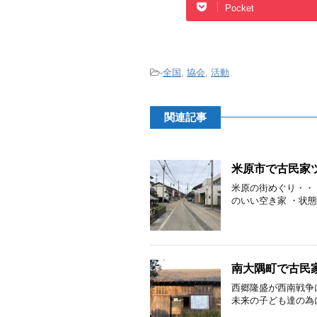
Pocket
-
全国
,
協会
,
活動
関連記事
米原市で古民家
米原の街めぐり・・
のいい空き家 ・状態
南大隅町で古民
西郷隆盛が西南戦争
未来の子ども達の為