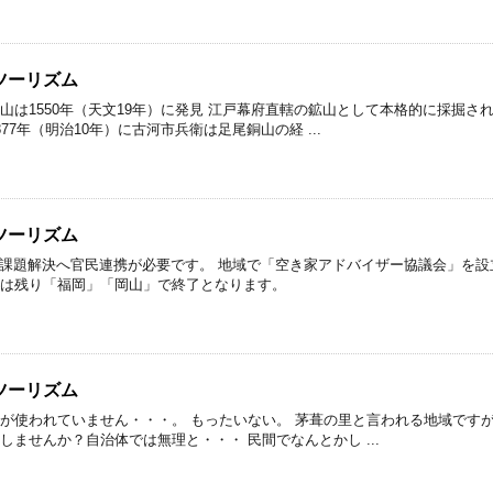
ツーリズム
山は1550年（天文19年）に発見 江戸幕府直轄の鉱山として本格的に採掘さ
77年（明治10年）に古河市兵衛は足尾銅山の経 ...
ツーリズム
家課題解決へ官民連携が必要です。 地域で「空き家アドバイザー協議会」を設
年は残り「福岡」「岡山」で終了となります。
ツーリズム
家が使われていません・・・。 もったいない。 茅葺の里と言われる地域です
しませんか？自治体では無理と・・・ 民間でなんとかし ...