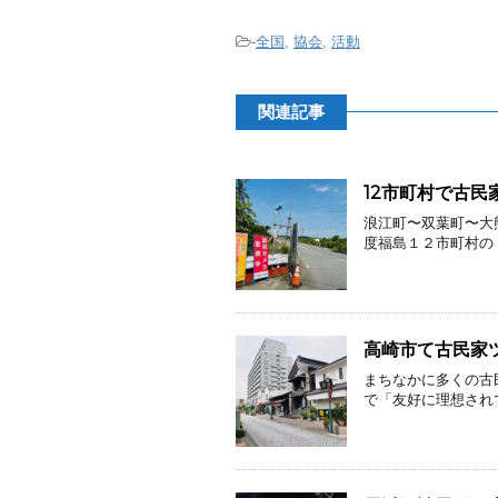
-
全国
,
協会
,
活動
関連記事
12市町村で古民
浪江町〜双葉町〜大
度福島１２市町村の 
高崎市て古民家
まちなかに多くの古
で「友好に理想されて