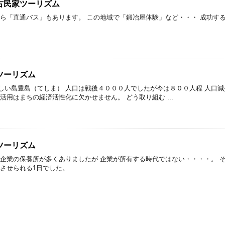
古民家ツーリズム
から「直通バス」もあります。 この地域で「鍛冶屋体験」など・・・ 成功す
ツーリズム
しい島豊島（てしま） 人口は戦後４０００人でしたが今は８００人程 人口減
活用はまちの経済活性化に欠かせません。 どう取り組む ...
ツーリズム
は企業の保養所が多くありましたが 企業が所有する時代ではない・・・・。 
えさせられる1日でした。