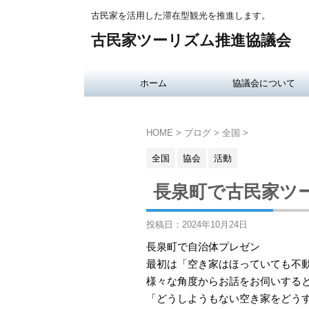
古民家を活用した滞在型観光を推進します。
古民家ツーリズム推進協議会
ホーム
協議会について
HOME
>
ブログ
>
全国
>
全国
協会
活動
長泉町で古民家ツ
投稿日：
2024年10月24日
長泉町で自治体プレゼン
最初は「空き家はほっていても不
様々な角度からお話をお伺いする
「どうしようもない空き家をどう